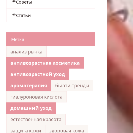
Советы
Статьи
Метки
анализ рынка
антивозрастная косметика
антивозрастной уход
ароматерапия
бьюти-тренды
гиалуроновая кислота
домашний уход
естественная красота
защита кожи
здоровая кожа