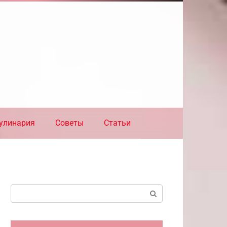
улинария
Советы
Статьи
Поиск: