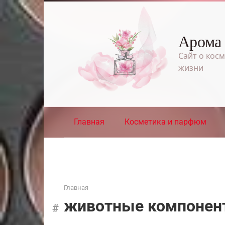
Перейти
к
контенту
Арома
Сайт о косм
жизни
Главная
Косметика и парфюм
Главная
животные компонен