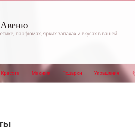
 Авеню
етике, парфюмах, ярких запахах и вкусах в вашей
Красота
Макияж
Подарки
Украшения
К
ты