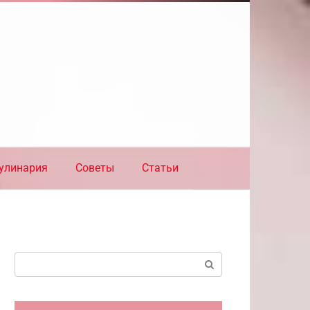
улинария
Советы
Статьи
Поиск: