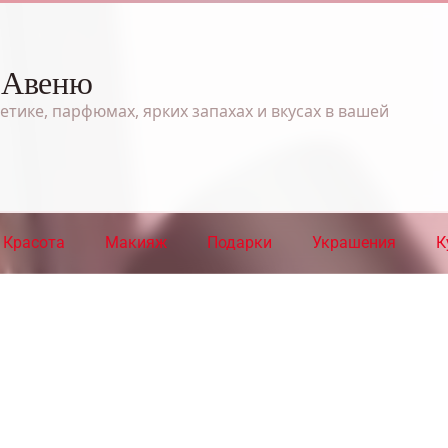
 Авеню
етике, парфюмах, ярких запахах и вкусах в вашей
Красота
Макияж
Подарки
Украшения
К