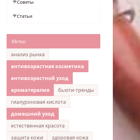
Советы
Статьи
Метки
анализ рынка
антивозрастная косметика
антивозрастной уход
ароматерапия
бьюти-тренды
гиалуроновая кислота
домашний уход
естественная красота
защита кожи
здоровая кожа