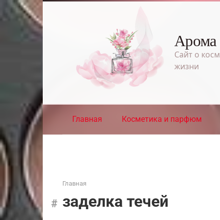
Перейти
к
контенту
Арома
Сайт о косм
жизни
Главная
Косметика и парфюм
Главная
заделка течей