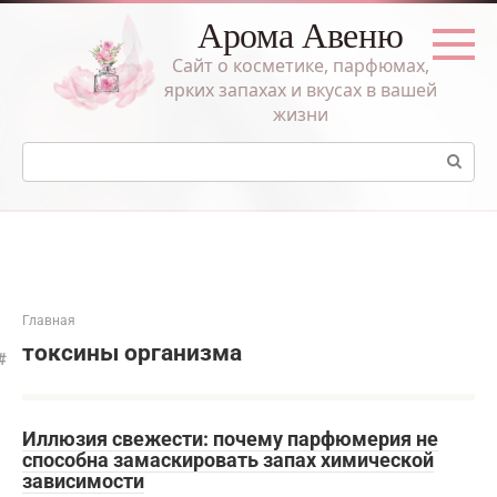
Перейти
Арома Авеню
к
контенту
Сайт о косметике, парфюмах,
ярких запахах и вкусах в вашей
жизни
Поиск:
Главная
токсины организма
Иллюзия свежести: почему парфюмерия не
способна замаскировать запах химической
зависимости