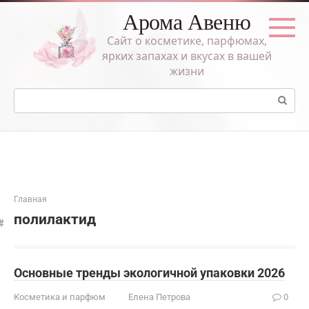
Перейти
Арома Авеню
к
контенту
Сайт о косметике, парфюмах,
ярких запахах и вкусах в вашей
жизни
Поиск:
Главная
полилактид
Основные тренды экологичной упаковки 2026
Косметика и парфюм
Елена Петрова
0