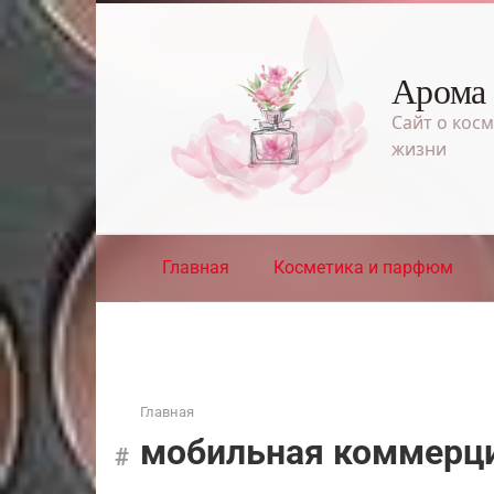
Перейти
к
контенту
Арома
Сайт о косм
жизни
Главная
Косметика и парфюм
Главная
мобильная коммерц