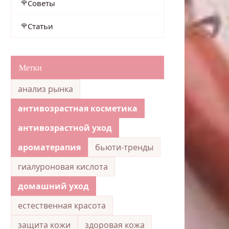
Советы
Статьи
Метки
анализ рынка
антивозрастная косметика
антивозрастной уход
ароматерапия
бьюти-тренды
гиалуроновая кислота
домашний уход
естественная красота
защита кожи
здоровая кожа