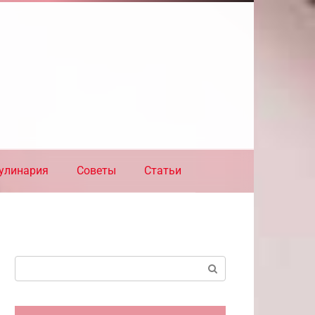
улинария
Советы
Статьи
Поиск: