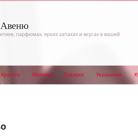
 Авеню
етике, парфюмах, ярких запахах и вкусах в вашей
Красота
Макияж
Подарки
Украшения
К
во