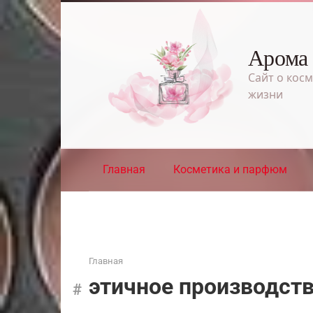
Перейти
к
контенту
Арома
Сайт о косм
жизни
Главная
Косметика и парфюм
Главная
этичное производст