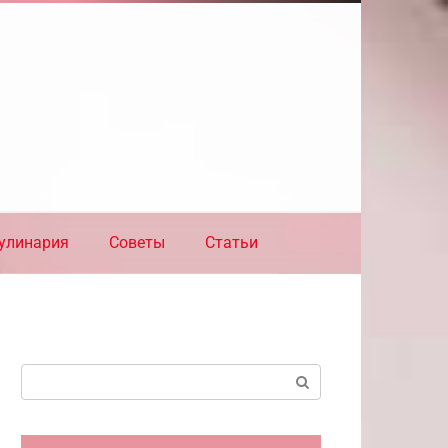
улинария
Советы
Статьи
Поиск: