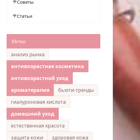
Советы
Статьи
Метки
анализ рынка
антивозрастная косметика
антивозрастной уход
ароматерапия
бьюти-тренды
гиалуроновая кислота
домашний уход
естественная красота
защита кожи
здоровая кожа