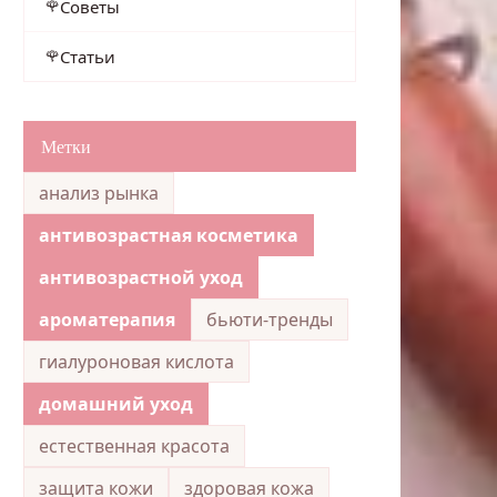
Советы
Статьи
Метки
анализ рынка
антивозрастная косметика
антивозрастной уход
ароматерапия
бьюти-тренды
гиалуроновая кислота
домашний уход
естественная красота
защита кожи
здоровая кожа