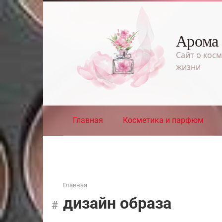
Перейти
к
контенту
Арома
Сайт о косм
жизни
Главная
Косметика и парфюм
Главная
дизайн образа