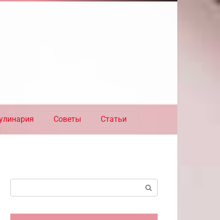
улинария
Советы
Статьи
Поиск: