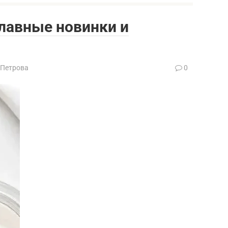
лавные новинки и
 Петрова
0