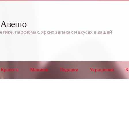
 Авеню
етике, парфюмах, ярких запахах и вкусах в вашей
Красота
Макияж
Подарки
Украшения
К