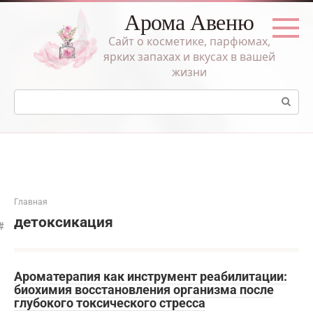
Перейти
Арома Авеню
к
контенту
Сайт о косметике, парфюмах,
ярких запахах и вкусах в вашей
жизни
Поиск:
Главная
детоксикация
Ароматерапия как инструмент реабилитации:
биохимия восстановления организма после
глубокого токсического стресса