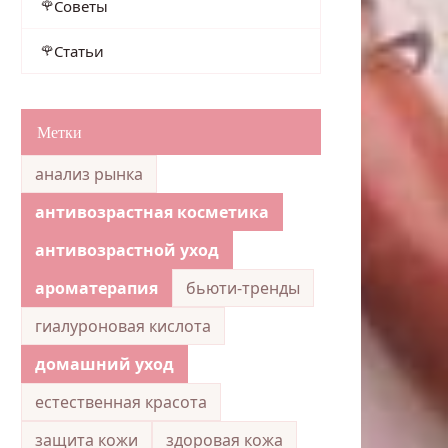
Советы
Статьи
Метки
анализ рынка
антивозрастная косметика
антивозрастной уход
ароматерапия
бьюти-тренды
гиалуроновая кислота
домашний уход
естественная красота
защита кожи
здоровая кожа