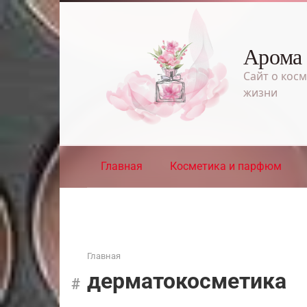
Перейти
к
контенту
Арома
Сайт о косм
жизни
Главная
Косметика и парфюм
Главная
дерматокосметика