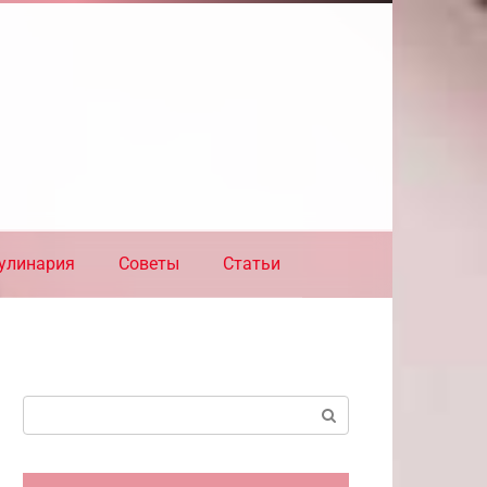
улинария
Советы
Статьи
Поиск: