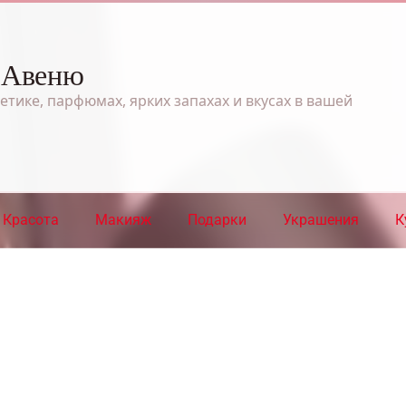
 Авеню
етике, парфюмах, ярких запахах и вкусах в вашей
Красота
Макияж
Подарки
Украшения
К