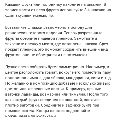
Каждый фрукт или половинку наколите на шпажки. В
зависимости от веса фрукта используйте 3-4 шпажки на
один вкусный экземпляр.
Вставляйте шпажки равномерно в основу для
равновесия готового изделия. Теперь разрезанные
фрукты оберните пищевой пленкой. Замотайте и
закрепите пленку у места, где вставлена шпажка. Срез
покрыт пленкой, это поможет сохранить внешний вид
фруктов, они не обветрятся и не потемнеют.
Лучше всего собирать букет симметрично. Например, в
центре расположить гранат, вокруг него поместить пару
половинок лимона, два яблока, мандаринки, киви и т. д.
По желанию в композицию добавьте несколько живых
цветов или же зеленые листья. К примеру, пряные
веточки лаванды, розмарина или тимьяна. После того
как каждый фрукт соединен со шпажкой, сложите
плотно заготовки. Соедините и зафиксируйте при
помощи скотча. Концы шпажек подровняйте
ножницами или кусачками.