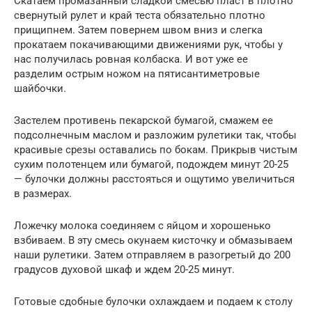
Скатаем промазанный сладкой смесью пласт в плотно
свернутый рулет и край теста обязательно плотно
прищипнем. Затем повернем швом вниз и слегка
прокатаем покачивающими движениями рук, чтобы у
нас получилась ровная колбаска. И вот уже ее
разделим острым ножом на пятисантиметровые
шайбочки.
Застелем противень пекарской бумагой, смажем ее
подсолнечным маслом и разложим рулетики так, чтобы
красивые срезы оставались по бокам. Прикрыв чистым
сухим полотенцем или бумагой, подождем минут 20-25
— булочки должны расстояться и ощутимо увеличиться
в размерах.
Ложечку молока соединяем с яйцом и хорошенько
взбиваем. В эту смесь окунаем кисточку и обмазываем
наши рулетики. Затем отправляем в разогретый до 200
градусов духовой шкаф и ждем 20-25 минут.
Готовые сдобные булочки охлаждаем и подаем к столу