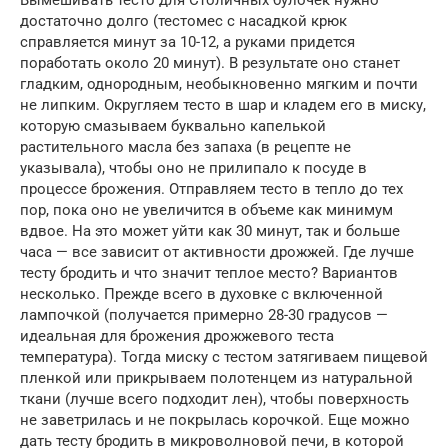
Вымешивать тесто для Столичных булочек нужно
достаточно долго (тестомес с насадкой крюк
справляется минут за 10-12, а руками придется
поработать около 20 минут). В результате оно станет
гладким, однородным, необыкновенно мягким и почти
не липким. Округляем тесто в шар и кладем его в миску,
которую смазываем буквально капелькой
растительного масла без запаха (в рецепте не
указывала), чтобы оно не прилипало к посуде в
процессе брожения. Отправляем тесто в тепло до тех
пор, пока оно не увеличится в объеме как минимум
вдвое. На это может уйти как 30 минут, так и больше
часа — все зависит от активности дрожжей. Где лучше
тесту бродить и что значит теплое место? Вариантов
несколько. Прежде всего в духовке с включенной
лампочкой (получается примерно 28-30 градусов —
идеальная для брожения дрожжевого теста
температура). Тогда миску с тестом затягиваем пищевой
пленкой или прикрываем полотенцем из натуральной
ткани (лучше всего подходит лен), чтобы поверхность
не заветрилась и не покрылась корочкой. Еще можно
дать тесту бродить в микроволновой печи, в которой