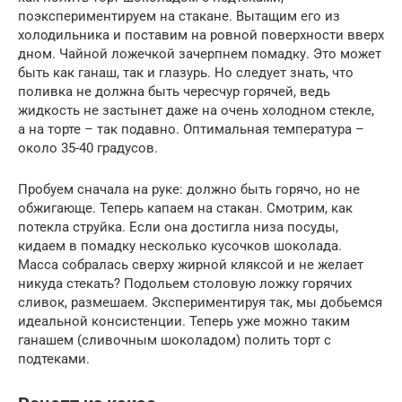
поэкспериментируем на стакане. Вытащим его из
холодильника и поставим на ровной поверхности вверх
дном. Чайной ложечкой зачерпнем помадку. Это может
быть как ганаш, так и глазурь. Но следует знать, что
поливка не должна быть чересчур горячей, ведь
жидкость не застынет даже на очень холодном стекле,
а на торте – так подавно. Оптимальная температура –
около 35-40 градусов.
Пробуем сначала на руке: должно быть горячо, но не
обжигающе. Теперь капаем на стакан. Смотрим, как
потекла струйка. Если она достигла низа посуды,
кидаем в помадку несколько кусочков шоколада.
Масса собралась сверху жирной кляксой и не желает
никуда стекать? Подольем столовую ложку горячих
сливок, размешаем. Экспериментируя так, мы добьемся
идеальной консистенции. Теперь уже можно таким
ганашем (сливочным шоколадом) полить торт с
подтеками.