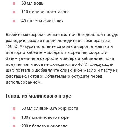
60 мл воды
110 г сливочного масла
40 г пасты фисташек
Взбейте миксером яичные желтки. В отдельной посуде
разведите сахар с водой, доведите до температуры
120ºC. Аккуратно влейте сахарный сироп в желтки и
повторно взбейте миксером на средней скорости.
Затем увеличьте скорость миксера и взбивайте, пока
полученная масса не охладится до 40ºC. Следующий
шаг: поэтапно добавляйте сливочное масло и пасту из
фисташек. Готово! Обязательно остудите перед
использованием.
Ганаш из малинового пюре
50 мл сливок 33% жирности
100 г малинового пюре
200 г белого шоколада