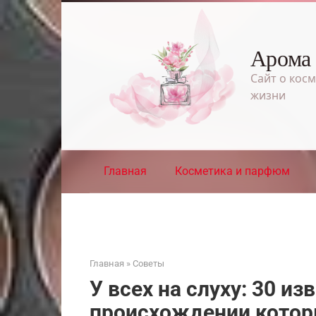
Перейти
к
контенту
Арома
Сайт о косм
жизни
Главная
Косметика и парфюм
Главная
»
Советы
У всех на слуху: 30 и
происхождении котор