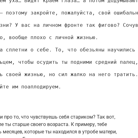
ем уха… Видят краем глаза… а потом додумываю
– поэтому закройте, пожалуйста, свой ошибаль
зни? У вас на личном фронте так фигово? Сочу
о, вообще плохо с личной жизнью.
а сплетни о себе. То, что обезьяны научились
ьцем, чтобы осудить ты подними средний палец
ь своей жизнью, но сил жалко на него тратить
йте им поаплодируем.
и про то, что чувствуешь себя стариком? Так вот,
ле ты старше своего возраста. К примеру, тебе
 месяцев, которые ты находился в утробе матери,