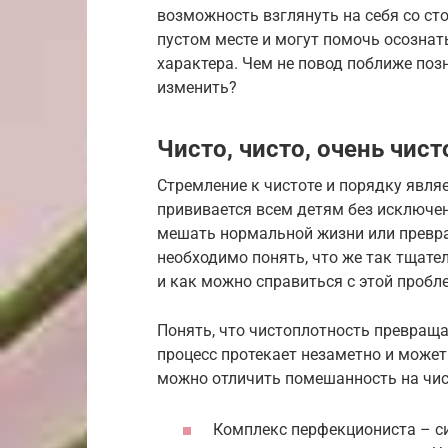
возможность взглянуть на себя со ст
пустом месте и могут помочь осознат
характера. Чем не повод поближе позн
изменить?
Чисто, чисто, очень чист
Стремление к чистоте и порядку явля
прививается всем детям без исключен
мешать нормальной жизни или превра
необходимо понять, что же так тщате
и как можно справиться с этой пробл
Понять, что чистоплотность превращае
процесс протекает незаметно и може
можно отличить помешанность на чис
Комплекс перфекциониста – с