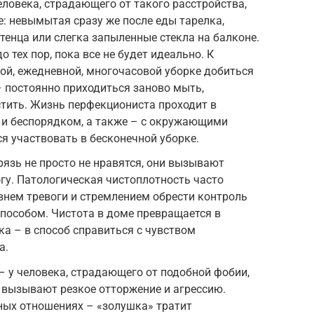
еловека, страдающего от такого расстройства,
е: невымытая сразу же после еды тарелка,
тенца или слегка запыленные стекла на балконе.
 тех пор, пока все не будет идеально. К
ой, ежедневной, многочасовой уборке добиться
– постоянно приходиться заново мыть,
тить. Жизнь перфекциониста проходит в
 и беспорядком, а также – с окружающими
 участвовать в бесконечной уборке.
рязь не просто не нравятся, они вызывают
гу. Патологическая чистоплотность часто
нем тревоги и стремлением обрести контроль
способом. Чистота в доме превращается в
ка – в способ справиться с чувством
а.
– у человека, страдающего от подобной фобии,
вызывают резкое отторжение и агрессию.
ных отношениях – «золушка» тратит