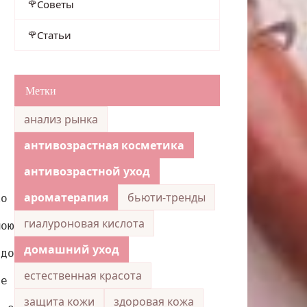
Советы
Статьи
Метки
анализ рынка
антивозрастная косметика
антивозрастной уход
ароматерапия
бьюти-тренды
ко лучшие плоды!
гиалуроновая кислота
мою сторону!
домашний уход
адо.
естественная красота
те их.
защита кожи
здоровая кожа