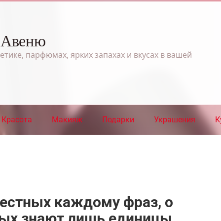
 Авеню
етике, парфюмах, ярких запахах и вкусах в вашей
Красота
Макияж
Подарки
Украшения
К
звестных каждому фраз, о
ых знают лишь единицы