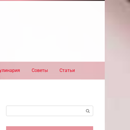
улинария
Советы
Статьи
Поиск: