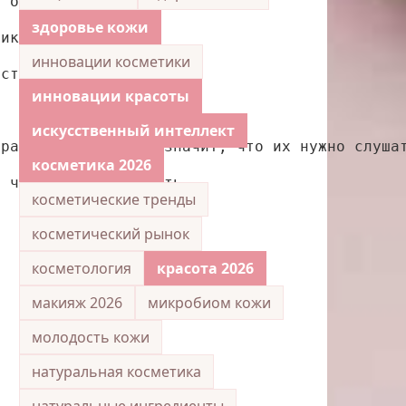
т остатком мозга.
здоровье кожи
ник.
инновации косметики
вствую.
инновации красоты
искусственный интеллект
 разговаривать, не значит, что их нужно слуша
косметика 2026
, чтобы отблагодарить.
косметические тренды
.
косметический рынок
косметология
красота 2026
макияж 2026
микробиом кожи
молодость кожи
натуральная косметика
натуральные ингредиенты