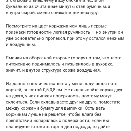
этом можно внешнему виду бисквита, если он
буквально за считанные минуты стал румяным, а
внутри сырой, смело снижайте температуру.
Посмотрите на цвет коржа:на нем лишь первые
признаки готовности- легкая румяность — но внутри он
уже основательно пропекся, при этому остался нежным
и воздушным.
Ямочки на оборотной стороне говорят о том, что тесто
интенсивно поднималось и пузырилось в духовке,
значит, и внутри структура коржа воздушная.
Из данного количества теста у меня получается пять
коржей, высотой 0,5-0,8 см. Не складывайте коржи друг
на друга, у них липкая поверхность, поэтому могут
склеиться. Если складываете друг на друга, поместите
между коржами бумагу для выпечки. Остывать
коржикам лучше на решетке, чтобы влага без
препятствий испарялась с поверхности. Если вы
планируете готовить торт в два подхода, то дайте