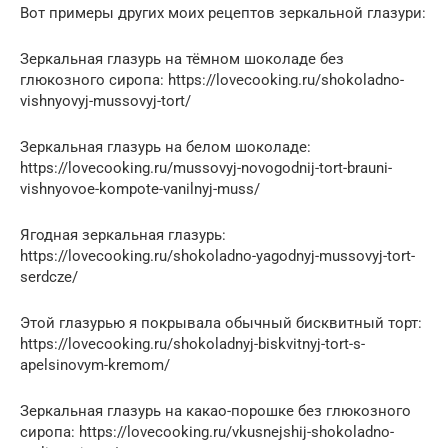
Вот примеры других моих рецептов зеркальной глазури:
Зеркальная глазурь на тёмном шоколаде без
глюкозного сиропа: https://lovecooking.ru/shokoladno-
vishnyovyj-mussovyj-tort/
Зеркальная глазурь на белом шоколаде:
https://lovecooking.ru/mussovyj-novogodnij-tort-brauni-
vishnyovoe-kompote-vanilnyj-muss/
Ягодная зеркальная глазурь:
https://lovecooking.ru/shokoladno-yagodnyj-mussovyj-tort-
serdcze/
Этой глазурью я покрывала обычный бисквитный торт:
https://lovecooking.ru/shokoladnyj-biskvitnyj-tort-s-
apelsinovym-kremom/
Зеркальная глазурь на какао-порошке без глюкозного
сиропа: https://lovecooking.ru/vkusnejshij-shokoladno-