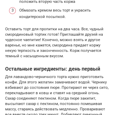
положить вторую часть коржа
Обмазать кремом весь торт и украсить
кондитерской посыпкой.
Оставить торт для пропитки на два часа. Все, чудный
смородиновый тортик готов! Приглашайте друзей на
чудесное чаепитие! Конечно, можно взять и другое
варенье, но мне кажется, смородина придает коржу
некую терпкость и законченность. Корж получается
темный с насыщенным вкусом.
Остальные ингредиенты: день первый
Для лавандово-черничного торта нужно приготовить
конфи. Для этого желатин замачивают водой. Чернику
взбивают до состояния пюре. Протирают ее через сито,
перекладывают в ковш и ставят на средний огонь.
Сахар соединяют пектином. Когда пюре закипит,
высыпают сахар с пектином, постоянно помешивая
массу, стараясь действовать медленно. Проваривают
все вместе около трех минут. Добавляют лимонный