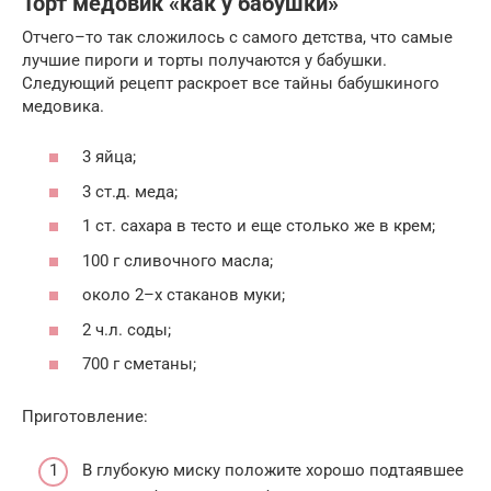
Торт медовик «как у бабушки»
Отчего–то так сложилось с самого детства, что самые
лучшие пироги и торты получаются у бабушки.
Следующий рецепт раскроет все тайны бабушкиного
медовика.
3 яйца;
3 ст.д. меда;
1 ст. сахара в тесто и еще столько же в крем;
100 г сливочного масла;
около 2–х стаканов муки;
2 ч.л. соды;
700 г сметаны;
Приготовление:
В глубокую миску положите хорошо подтаявшее