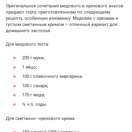
Оригинальное сочетание медового и орехового вкусов
придают торту, приготовленному по следующему
рецепту, особенную изюминку. Медовик с орехами и
густым сметанным кремом – отличный вариант для
домашнего застолья.
Для медового теста:
200 г муки;
1 яйцо;
100 г сливочного маргарина;
100 г сахара;
170 г меда;
½ ч.л. соды.
Для сметанно–орехового крема: