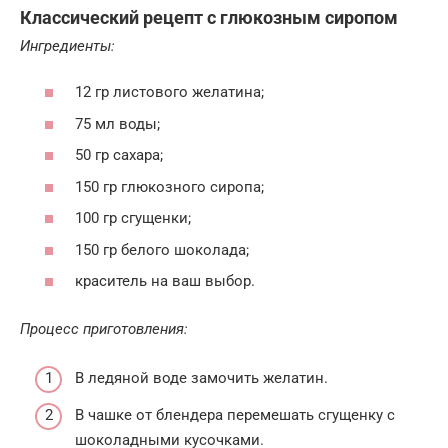
Классический рецепт с глюкозным сиропом
Ингредиенты:
12 гр листового желатина;
75 мл воды;
50 гр сахара;
150 гр глюкозного сиропа;
100 гр сгущенки;
150 гр белого шоколада;
краситель на ваш выбор.
Процесс приготовления:
В ледяной воде замочить желатин.
В чашке от блендера перемешать сгущенку с
шоколадными кусочками.