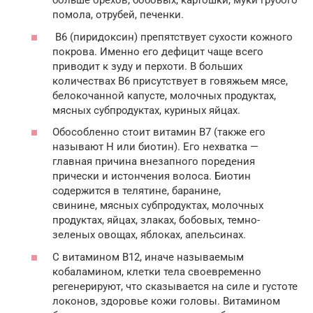
больше орехов, бобовых, картошки, муки грубого
помола, отрубей, печенки.
B6 (пиридоксин) препятствует сухости кожного
покрова. Именно его дефицит чаще всего
приводит к зуду и перхоти. В больших
количествах B6 присутствует в говяжьем мясе,
белокочанной капусте, молочных продуктах,
мясных субпродуктах, куриных яйцах.
Обособленно стоит витамин B7 (также его
называют H или биотин). Его нехватка —
главная причина внезапного поредения
прически и истончения волоса. Биотин
содержится в телятине, баранине,
свинине, мясных субпродуктах, молочных
продуктах, яйцах, злаках, бобовых, темно-
зеленых овощах, яблоках, апельсинах.
С витамином B12, иначе называемым
кобаламином, клетки тела своевременно
регенерируют, что сказывается на силе и густоте
локонов, здоровье кожи головы. Витамином