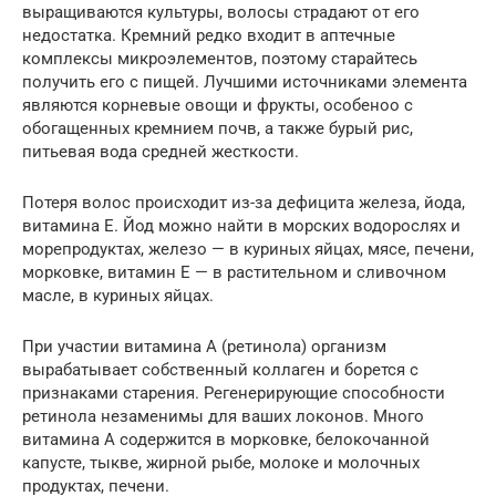
выращиваются культуры, волосы страдают от его
недостатка. Кремний редко входит в аптечные
комплексы микроэлементов, поэтому старайтесь
получить его с пищей. Лучшими источниками элемента
являются корневые овощи и фрукты, особеноо с
обогащенных кремнием почв, а также бурый рис,
питьевая вода средней жесткости.
Потеря волос происходит из-за дефицита железа, йода,
витамина E. Йод можно найти в морских водорослях и
морепродуктах, железо — в куриных яйцах, мясе, печени,
морковке, витамин E — в растительном и сливочном
масле, в куриных яйцах.
При участии витамина A (ретинола) организм
вырабатывает собственный коллаген и борется с
признаками старения. Регенерирующие способности
ретинола незаменимы для ваших локонов. Много
витамина A содержится в морковке, белокочанной
капусте, тыкве, жирной рыбе, молоке и молочных
продуктах, печени.