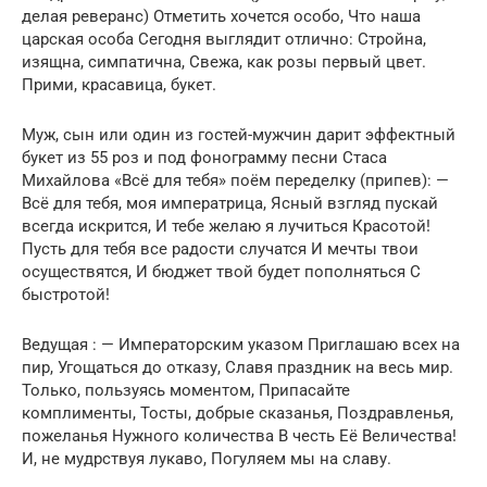
делая реверанс) Отметить хочется особо, Что наша
царская особа Сегодня выглядит отлично: Стройна,
изящна, симпатична, Свежа, как розы первый цвет.
Прими, красавица, букет.
Муж, сын или один из гостей-мужчин дарит эффектный
букет из 55 роз и под фонограмму песни Стаса
Михайлова «Всё для тебя» поём переделку (припев): —
Всё для тебя, моя императрица, Ясный взгляд пускай
всегда искрится, И тебе желаю я лучиться Красотой!
Пусть для тебя все радости случатся И мечты твои
осуществятся, И бюджет твой будет пополняться С
быстротой!
Ведущая : — Императорским указом Приглашаю всех на
пир, Угощаться до отказу, Славя праздник на весь мир.
Только, пользуясь моментом, Припасайте
комплименты, Тосты, добрые сказанья, Поздравленья,
пожеланья Нужного количества В честь Её Величества!
И, не мудрствуя лукаво, Погуляем мы на славу.