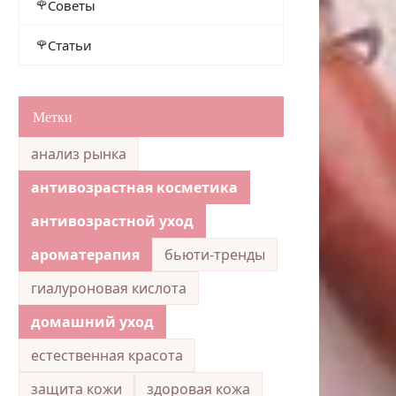
Советы
Статьи
Метки
анализ рынка
антивозрастная косметика
антивозрастной уход
ароматерапия
бьюти-тренды
гиалуроновая кислота
домашний уход
естественная красота
защита кожи
здоровая кожа