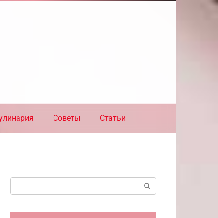
улинария
Советы
Статьи
Поиск: