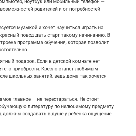
компьютер, ноутбук или мобильный телефон —
возможностей родителей и от потребностей
есуется музыкой и хочет научиться играть на
красный повод дать старт такому начинанию. В
строена программа обучения, которая позволит
остоятельно.
ятный подарок. Если в детской комнате нет
мя его приобрести. Кресло станет любимым
сле школьных занятий, ведь дома так хочется
амое главное — не перестараться. Не стоит
 обучающую литературу по нелюбимому предмету
од должны создавать в душе у ребенка ощущение