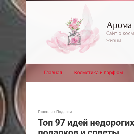
Перейти
к
контенту
Арома
Сайт о косм
жизни
Главная
Косметика и парфюм
Главная
»
Подарки
Топ 97 идей недорогих
подарков и советы