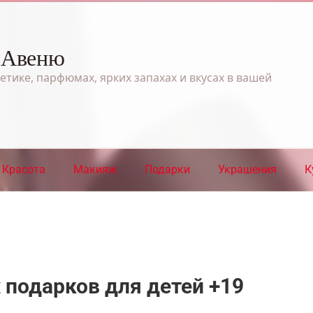
 Авеню
етике, парфюмах, ярких запахах и вкусах в вашей
Красота
Макияж
Подарки
Украшения
К
 подарков для детей +19