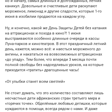
но и началу, самых длинных и долгожданных, летних
каникул. Довольные и счастливые дети раскупают
мороженое, лимонад и другие сладости, которые 1-го
июня в изобилии продаются на каждом углу.
Ну, и конечно, какой же День Защиты Детей без катания
на аттракционах и похода в кино?! 1 июня
выстраиваются особенно длинные очереди в кассы
Луна-парков и кинотеатров. В этот праздничный летний
день, кажется, можно всё: и наесться мороженого до
ангины, и накататься на всевозможных аттракционах
«до упаду». Тем более, что впереди 3 месяца почти
полной свободы без надоедливых уроков, на которые
приходится «тратить» драгоценные часы!
«От улыбки станет всем светлей»
Не стоит думать, что это количество составляют лишь
несчастные дети африканских стран третьего мира и
«горячих точек».
Обделённые любовью детишки
, которые
нуждаются в помощи, всегда рядом с нами. И даже