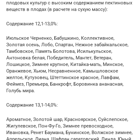
плодовых культур с высоким содержанием пектиновых
веществ в плодах (в расчете на сухую массу):
Содержание 12,1-13,0%:
Июльское Черненко, Бабушкино, Коллективное,
Золотая осень, Лобо, Спартан, Нежное забайкальское,
Тамбовское, Память Болотова, Исилькульское,
Антоновка белая, Победитель, Мантет, Ветеран,
Лошицкое, Зимнее крупное, Китайка-мать, Минское,
Оранжевое, Хьюм, Несравненное, Камышловское
желтое, Кутузовец, Штеттинское красное, Лавфам,
Феймез, Премьера, Банкрофт, Боровинка ананасная,
Голубь мира.
Содержание 13,1-14,0%:
Ароматное, Золотой шар, Красноярское, Суйслепское,
Жигулевское, Пон-Фу-Го, Зимнее превосходное,
Ивановка, Ренет Баумана, Бунинское, Волжское зимнее,
Апрельское, Диана, Шафран саратовский, Линда, Юный