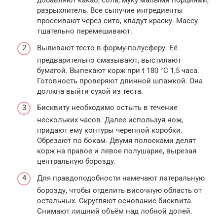
добавляют какао, соль, муку малыми порциями,
разрыхлитель. Все сыпучие ингредиенты
просеивают через сито, кладут краску. Массу
тщательно перемешивают.
Выливают тесто в форму-полусферу. Её
предварительно смазывают, выстилают
бумагой. Выпекают корж при t 180 °С 1,5 часа.
Готовность проверяют длинной шпажкой. Она
должна выйти сухой из теста.
Бисквиту необходимо остыть в течение
нескольких часов. Далее используя нож,
придают ему контуры черепной коробки.
Обрезают по бокам. Двумя полосками делят
корж на правое и левое полушарие, вырезая
центральную борозду.
Для правдоподобности намечают латеральную
борозду, чтобы отделить височную область от
остальных. Скругляют основание бисквита.
Снимают лишний объём над лобной долей.