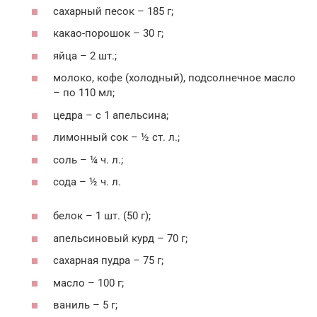
сахарный песок – 185 г;
какао-порошок – 30 г;
яйца – 2 шт.;
молоко, кофе (холодный), подсолнечное масло
– по 110 мл;
цедра – с 1 апельсина;
лимонный сок – ½ ст. л.;
соль – ¼ ч. л.;
сода – ½ ч. л.
белок – 1 шт. (50 г);
апельсиновый курд – 70 г;
сахарная пудра – 75 г;
масло – 100 г;
ваниль – 5 г;