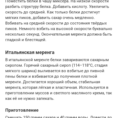
Поместить белки в чашу миксера. На низкой скорости
разбить структуру белка. Добавить кислоту. Увеличить
скорость до средней. Как только белки достигнут
мягких пиков, добавить сахар очень медленно.
Взбивать на средней скорости до состояния твёрдых
пиков. Немного взбить на высокой скорости буквально
несколько секунд. Окончательная меренга должна быть
гладкой и блестящей.
Итальянская меренга
В итальянской меренге белки завариваются сахарным
сиропом. Горячий сахарный сироп (114–118°C, стадия
мягкого шарика) выливается во взбитые до пивной
пены белки и взбивается до получения плотной
меренги. Достигается хороший объем, стабильная
меренга, которая лёгкая и эластичная. Используется в
приготовлении муссов и светлого масляного крема, так
как её не нужно запекать.
Приготовление
Смешать 150 грамм сахара и 40 грамм воды. Довести до