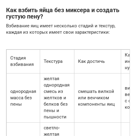
Как взбить яйца без миксера и создать
густую пену?
Взбивание яиц имеет несколько стадий и текстур,
каждая из которых имеет свои характеристики:
Каки
Стадия
Текстура
Как достичь
инст
взбивания
нуж
желтая
однородная
вилк
однородная
смесь из
смешать вилкой
венч
масса без
желтков и
или венчиком
с ос
пены
белков без
компоненты яиц
конч
пены и
пышности
светло-
желтая