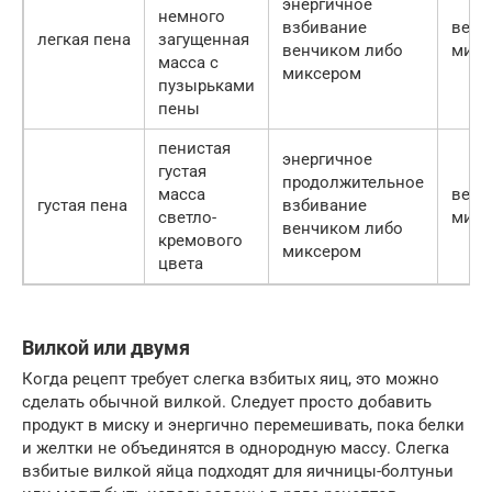
энергичное
немного
взбивание
венч
легкая пена
загущенная
венчиком либо
микс
масса с
миксером
пузырьками
пены
пенистая
энергичное
густая
продолжительное
масса
венч
густая пена
взбивание
светло-
микс
венчиком либо
кремового
миксером
цвета
Вилкой или двумя
Когда рецепт требует слегка взбитых яиц, это можно
сделать обычной вилкой. Следует просто добавить
продукт в миску и энергично перемешивать, пока белки
и желтки не объединятся в однородную массу. Слегка
взбитые вилкой яйца подходят для яичницы-болтуньи