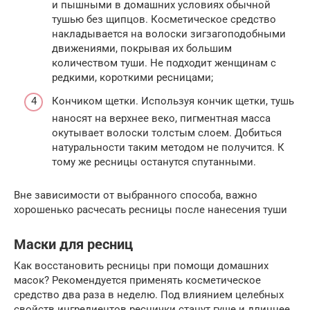
и пышными в домашних условиях обычной
тушью без щипцов. Косметическое средство
накладывается на волоски зигзагоподобными
движениями, покрывая их большим
количеством туши. Не подходит женщинам с
редкими, короткими ресницами;
Кончиком щетки. Используя кончик щетки, тушь
наносят на верхнее веко, пигментная масса
окутывает волоски толстым слоем. Добиться
натуральности таким методом не получится. К
тому же ресницы останутся спутанными.
Вне зависимости от выбранного способа, важно
хорошенько расчесать ресницы после нанесения туши
Маски для ресниц
Как восстановить ресницы при помощи домашних
масок? Рекомендуется применять косметическое
средство два раза в неделю. Под влиянием целебных
свойств ингредиентов реснички станут гуще и длиннее.