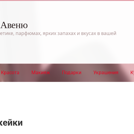
 Авеню
етике, парфюмах, ярких запахах и вкусах в вашей
Красота
Макияж
Подарки
Украшения
К
кейки