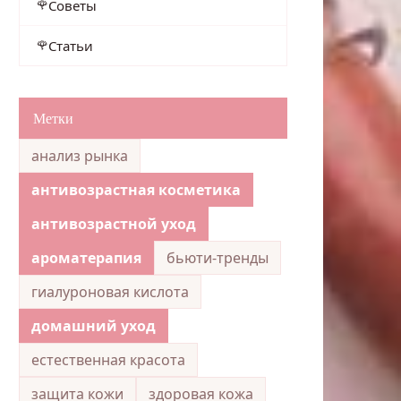
Советы
Статьи
Метки
анализ рынка
антивозрастная косметика
антивозрастной уход
ароматерапия
бьюти-тренды
гиалуроновая кислота
домашний уход
естественная красота
защита кожи
здоровая кожа