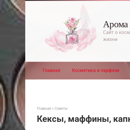
Перейти
к
контенту
Арома
Сайт о косм
жизни
Главная
Косметика и парфюм
Главная
»
Советы
Кексы, маффины, кап