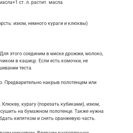
асла+1 ст. л. растит. масла
орсть: изюм, немного кураги и клюквы)
 Для этого соединим в миске дрожжи, молоко,
чиком в кашицу. Если есть комочки, не
шивании теста.
то. Предварительно накрыв полотенцем или
 Клюкву, курагу (порезать кубиками), изюм,
осушить на бумажном полотенце. Также нужна
бдать кипятком и снять оранжевую часть.
иваем миксером. Вливаем растопленное