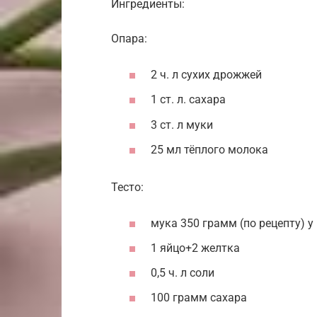
Ингредиенты:
Опара:
2 ч. л сухих дрожжей
1 ст. л. сахара
3 ст. л муки
25 мл тёплого молока
Тесто:
мука 350 грамм (по рецепту) 
1 яйцо+2 желтка
0,5 ч. л соли
100 грамм сахара