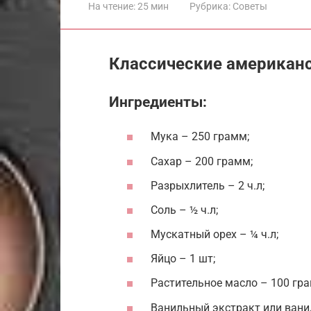
На чтение:
25 мин
Рубрика:
Советы
Классические американ
Ингредиенты:
Мука – 250 грамм;
Сахар – 200 грамм;
Разрыхлитель – 2 ч.л;
Соль – ½ ч.л;
Мускатный орех – ¼ ч.л;
Яйцо – 1 шт;
Растительное масло – 100 гра
Ванильный экстракт или ванил