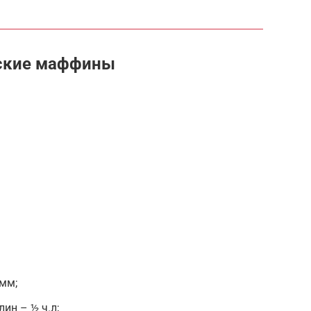
ские маффины
мм;
ин – ½ ч.л;