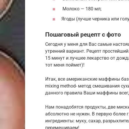
Молоко — 180 мл;
Ягоды (лучше черника или голу
Пошаговый рецепт с фото
Сегодня у меня для Вас самые насто
утренний вариант. Рецепт простейший
15 минут и лучшее лекарство от дожд
тот меня поймет)!
Итак, все американские маффины баз
mixing method- метод смешивания сух
данного правила Ваши маффины всегд
Нам понадобятся продукты, две миски 
абсолютно не нужен. В первую более 
ингредиенты: муку, сахар, разрыхлите
перемешиваем!