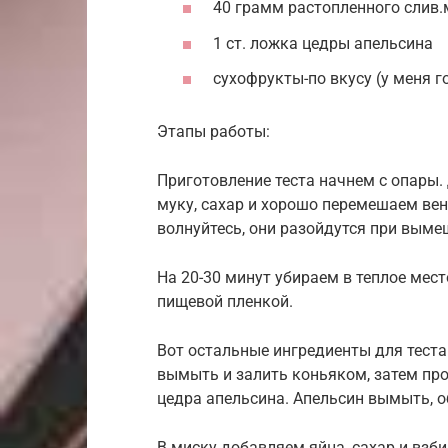
40 грамм растопленного слив.м
1 ст. ложка цедры апельсина
сухофрукты-по вкусу (у меня г
Этапы работы:
Приготовление теста начнем с опары.
муку, сахар и хорошо перемешаем вен
волнуйтесь, они разойдутся при выме
На 20-30 минут убираем в теплое мес
пищевой пленкой.
Вот остальные ингредиенты для теста.
вымыть и залить коньяком, затем пр
цедра апельсина. Апельсин вымыть, о
В миску добавляем яйца, сахар и взб