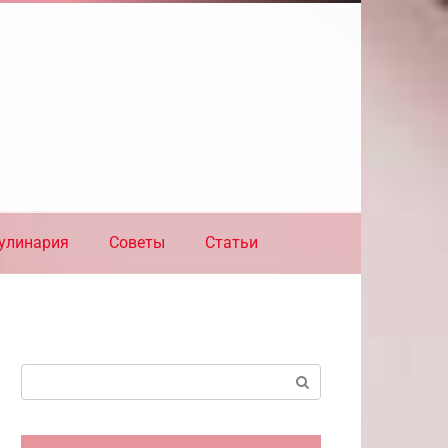
улинария
Советы
Статьи
Поиск: