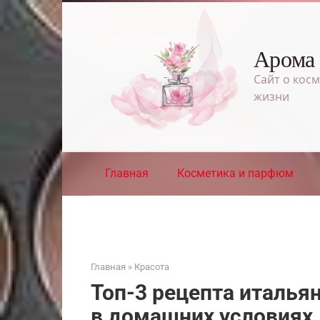
Перейти
к
контенту
Арома
Сайт о косм
жизни
Главная
Косметика и парфюм
Главная
»
Красота
Топ-3 рецепта италья
в домашних условиях