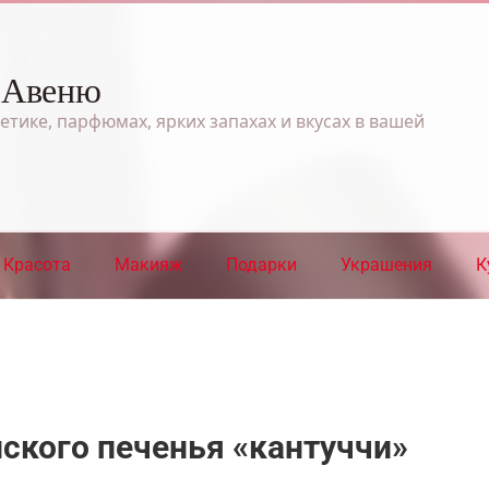
 Авеню
етике, парфюмах, ярких запахах и вкусах в вашей
Красота
Макияж
Подарки
Украшения
К
нского печенья «кантуччи»