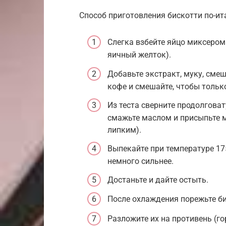
Способ приготовления бискотти по-и
Слегка взбейте яйцо миксером 
яичный желток).
Добавьте экстракт, муку, сме
кофе и смешайте, чтобы тольк
Из теста сверните продолгова
смажьте маслом и присыпьте м
липким).
Выпекайте при температуре 175
немного сильнее.
Достаньте и дайте остыть.
После охлаждения порежьте би
Разложите их на противень (го