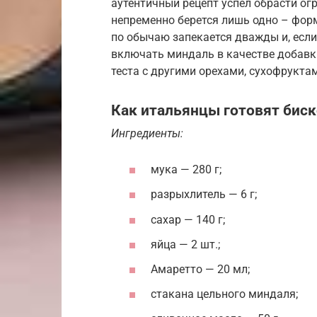
аутентичный рецепт успел обрасти о
непременно берется лишь одно – форм
по обычаю запекается дважды и, если
включать миндаль в качестве добавк
теста с другими орехами, сухофрукта
Как итальянцы готовят биск
Ингредиенты:
мука — 280 г;
разрыхлитель — 6 г;
сахар — 140 г;
яйца — 2 шт.;
Амаретто — 20 мл;
стакана цельного миндаля;