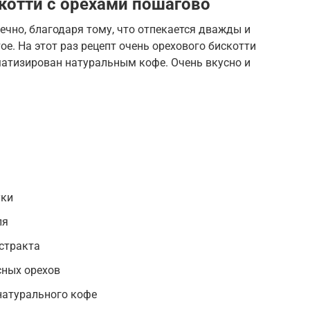
скотти с орехами пошагово
ечно, благодаря тому, что отпекается дважды и
е. На этот раз рецепт очень орехового бискотти
матизирован натуральным кофе. Очень вкусно и
уки
ля
стракта
сных орехов
натурального кофе