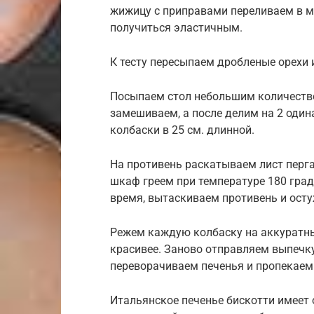
жижицу с приправами переливаем в м
получиться эластичным.
К тесту пересыпаем дробленые орехи 
Посыпаем стол небольшим количеств
замешиваем, а после делим на 2 оди
колбаски в 25 см. длинной.
На противень раскатываем лист перг
шкаф греем при температуре 180 град
время, вытаскиваем противень и ост
Режем каждую колбаску на аккуратные
красивее. Заново отправляем выпечку
переворачиваем печенья и пропекаем 
Итальянское печенье бискотти имеет о