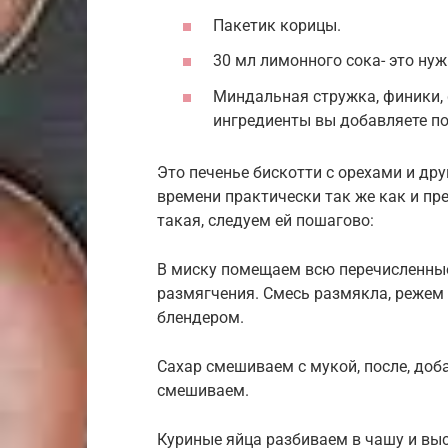
Пакетик корицы.
30 мл лимонного сока- это нуж
Миндальная стружка, финики, ф
ингредиенты вы добавляете по
Это печенье бискотти с орехами и др
времени практически так же как и п
такая, следуем ей пошагово:
В миску помещаем всю перечисленные
размягчения. Смесь размякла, режем 
блендером.
Сахар смешиваем с мукой, после, доб
смешиваем.
Куриные яйца разбиваем в чашу и вы