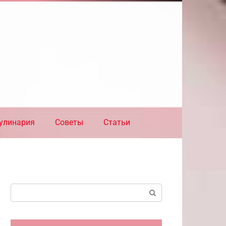
улинария
Советы
Статьи
Поиск: