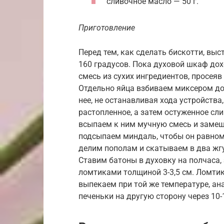
сливочное масло — 50 г.
Приготовление
Перед тем, как сделать бискотти, вы
160 градусов. Пока духовой шкаф до
смесь из сухих ингредиентов, просеяв
Отдельно яйца взбиваем миксером до
нее, не останавливая хода устройства
растопленное, а затем остуженное сл
всыпаем к ним мучную смесь и замеши
подсыпаем миндаль, чтобы он равноме
делим пополам и скатываем в два жгут
Ставим батоны в духовку на полчаса,
ломтиками толщиной 3-3,5 см. Ломтик
выпекаем при той же температуре, ан
печеньки на другую сторону через 10-