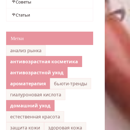
Советы
Статьи
Метки
анализ рынка
антивозрастная косметика
антивозрастной уход
ароматерапия
бьюти-тренды
гиалуроновая кислота
домашний уход
естественная красота
защита кожи
здоровая кожа