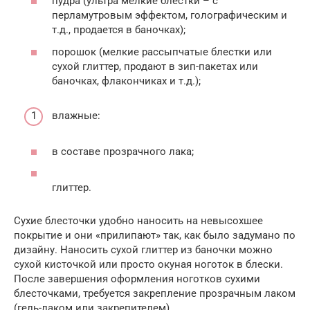
пудра (ультра мелкие блестки – с
перламутровым эффектом, голографическим и
т.д., продается в баночках);
порошок (мелкие рассыпчатые блестки или
сухой глиттер, продают в зип-пакетах или
баночках, флакончиках и т.д.);
влажные:
в составе прозрачного лака;
глиттер.
Сухие блесточки удобно наносить на невысохшее
покрытие и они «прилипают» так, как было задумано по
дизайну. Наносить сухой глиттер из баночки можно
сухой кисточкой или просто окуная ноготок в блески.
После завершения оформления ноготков сухими
блесточками, требуется закрепление прозрачным лаком
(гель-лаком или закрепителем).