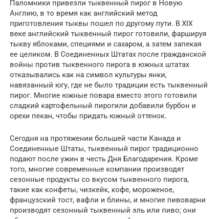
Паломники привезли тыквенный пирог в Новую
Англию, в то время как английский метод
приготовления тыквы пошел по другому пути. В XIX
веке английский тыквенный пирог готовили, фаршируя
тыкву яблоками, специями и сахаром, а затем запекая
ее целиком. В Соединенных Штатах после гражданской
войны против тыквенного пирога в южных штатах
отказывались как на символ культуры янки,
навязанный югу, где не было традиции есть тыквенный
пирог. Многие южные повара вместо этого готовили
сладкий картофельный пирогили добавили бурбон и
орехи пекан, чтобы придать южный оттенок.
Сегодня на протяжении большей части Канада и
Соединенные Штаты, тыквенный пирог традиционно
подают после ужин в честь Дня Благодарения. Кроме
того, многие современные компании производят
сезонные продукты со вкусом тыквенного пирога,
такие как конфеты, чизкейк, кофе, мороженое,
французский тост, вафли и блины, и многие пивоварни
производят сезонный тыквенный эль или пиво; они