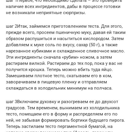
шаг 1Первое, что необходимо сделать – это проверить
наличие всех ингредиентов, дабы в процессе готовки
не возникали неприятные сюрпризы.
шаг 2Итак, займемся приготовлением теста. Для этого,
прежде всего, просеем пшеничную муку, давая ей таким
образом распушиться и насытиться кислородом. Затем
добавляем к муке соль по вкусу, сахар (50 г), а также
нарезанное кубиками и охлажденное сливочное масло.
Эти ингредиенты сначала «рубим» ножом, а затем
растираем вилкой. Растираем до тех пор, пока у вас не
получится крошка. Теперь можно вбить туда яйцо.
Замешиваем плотное тесто, скатываем его в ком,
заворачиваем в пищевую пленку и отправляем
охлаждаться в холодильник минимум на полчаса.
шаг 3Включаем духовку и разогреваем ее до двухсот
градусов. Тем временем, вынимаем из холодильника
тесто, помещаем его в форму и распределяем его по
ней, не забывая формировать бортики будущего пирога.
Теперь застилаем тесто пергаментной бумагой, на