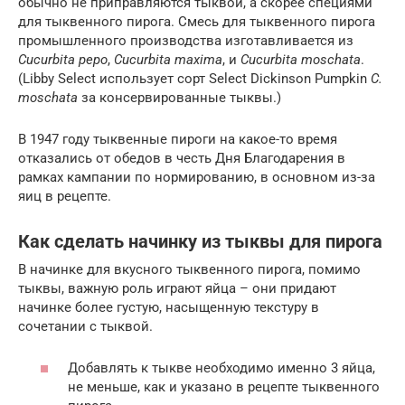
обычно не приправляются тыквой, а скорее специями
для тыквенного пирога. Смесь для тыквенного пирога
промышленного производства изготавливается из
Cucurbita pepo
,
Cucurbita maxima
, и
Cucurbita moschata
.
(Libby Select использует сорт Select Dickinson Pumpkin
C.
moschata
за консервированные тыквы.)
В 1947 году тыквенные пироги на какое-то время
отказались от обедов в честь Дня Благодарения в
рамках кампании по нормированию, в основном из-за
яиц в рецепте.
Как сделать начинку из тыквы для пирога
В начинке для вкусного тыквенного пирога, помимо
тыквы, важную роль играют яйца – они придают
начинке более густую, насыщенную текстуру в
сочетании с тыквой.
Добавлять к тыкве необходимо именно 3 яйца,
не меньше, как и указано в рецепте тыквенного