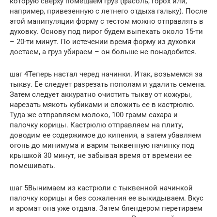
которую сверху помещаем груз (фасоль, горох или,
например, привезенную с летнего отдыха гальку). После
этой манипуляции форму с тестом можно отправлять в
духовку. Основу под пирог будем выпекать около 15-ти
– 20-ти минут. По истечении время форму из духовки
достаем, а груз убираем – он больше не понадобится.
шаг 4Теперь настал черед начинки. Итак, возьмемся за
тыкву. Ее следует разрезать пополам и удалить семена.
Затем следует аккуратно очистить тыкву от кожуры,
нарезать мякоть кубиками и сложить ее в кастрюлю.
Туда же отправляем молоко, 100 грамм сахара и
палочку корицы. Кастрюлю отправляем на плиту,
доводим ее содержимое до кипения, а затем убавляем
огонь до минимума и варим тыквенную начинку под
крышкой 30 минут, не забывая время от времени ее
помешивать.
шаг 5Вынимаем из кастрюли с тыквенной начинкой
палочку корицы и без сожаления ее выкидываем. Вкус
и аромат она уже отдала. Затем блендером перетираем