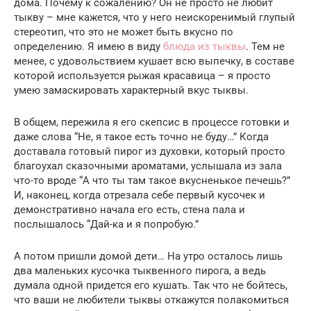
дома. Почему к сожалению? Он не просто не любит
тыкву – мне кажется, что у него неискоренимый глупый
стереотип, что это не может быть вкусно по
определению. Я имею в виду
блюда из тыквы
. Тем не
менее, с удовольствием кушает всю выпечку, в составе
которой используется рыжая красавица – я просто
умею замаскировать характерный вкус тыквы.
В общем, пережила я его скепсис в процессе готовки и
даже слова “Не, я такое есть точно не буду…” Когда
доставала готовый пирог из духовки, который просто
благоухал сказочными ароматами, услышала из зала
что-то вроде “А что ты там такое вкусненькое печешь?”
И, наконец, когда отрезала себе первый кусочек и
демонстративно начала его есть, стена пала и
послышалось “Дай-ка и я попробую.”
А потом пришли домой дети… На утро осталось лишь
два маленьких кусочка тыквенного пирога, а ведь
думала одной придется его кушать. Так что не бойтесь,
что ваши не любители тыквы откажутся полакомиться