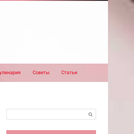
улинария
Советы
Статьи
Поиск: