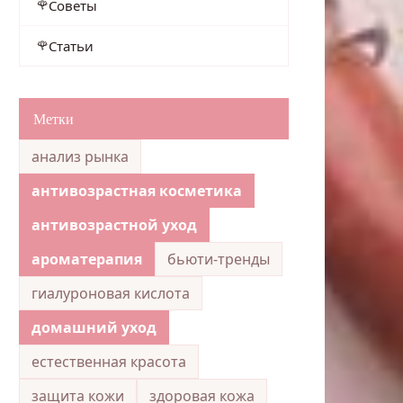
Советы
Статьи
Метки
анализ рынка
антивозрастная косметика
антивозрастной уход
ароматерапия
бьюти-тренды
гиалуроновая кислота
домашний уход
естественная красота
защита кожи
здоровая кожа