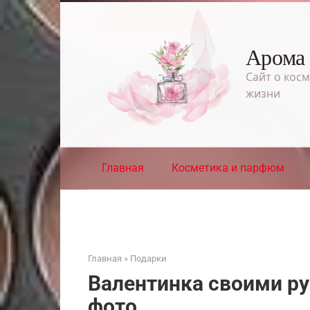
Перейти
к
контенту
Арома
Сайт о косм
жизни
Главная
Косметика и парфюм
Главная
»
Подарки
Валентинка своими ру
фото