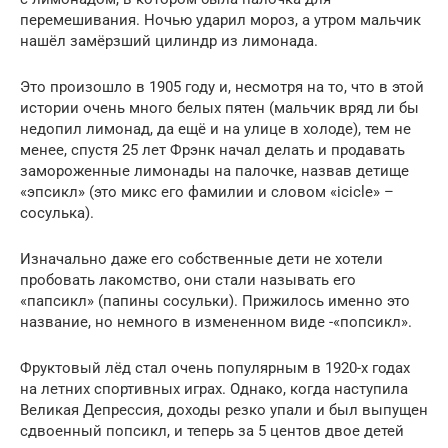
перемешивания. Ночью ударил мороз, а утром мальчик
нашёл замёрзший цилиндр из лимонада.
Это произошло в 1905 году и, несмотря на то, что в этой
истории очень много белых пятен (мальчик вряд ли бы
недопил лимонад, да ещё и на улице в холоде), тем не
менее, спустя 25 лет Фрэнк начал делать и продавать
замороженные лимонады на палочке, назвав детище
«эпсикл» (это микс его фамилии и словом «icicle» –
сосулька).
Изначально даже его собственные дети не хотели
пробовать лакомство, они стали называть его
«папсикл» (папины сосульки). Прижилось именно это
название, но немного в измененном виде -«попсикл».
Фруктовый лёд стал очень популярным в 1920-х годах
на летних спортивных играх. Однако, когда наступила
Великая Депрессия, доходы резко упали и был выпущен
сдвоенный попсикл, и теперь за 5 центов двое детей