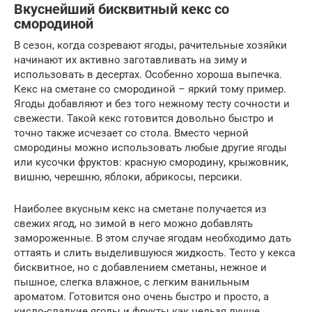
Вкуснейший бисквитный кекс со
смородиной
В сезон, когда созревают ягоды, рачительные хозяйки
начинают их активно заготавливать на зиму и
использовать в десертах. Особенно хороша выпечка.
Кекс на сметане со смородиной – яркий тому пример.
Ягоды добавляют и без того нежному тесту сочности и
свежести. Такой кекс готовится довольно быстро и
точно также исчезает со стола. Вместо черной
смородины можно использовать любые другие ягоды
или кусочки фруктов: красную смородину, крыжовник,
вишню, черешню, яблоки, абрикосы, персики.
Наиболее вкусным кекс на сметане получается из
свежих ягод, но зимой в него можно добавлять
замороженные. В этом случае ягодам необходимо дать
оттаять и слить выделившуюся жидкость. Тесто у кекса
бисквитное, но с добавлением сметаны, нежное и
пышное, слегка влажное, с легким ванильным
ароматом. Готовится оно очень быстро и просто, а
кисло-сладкие ягоды и фрукты как нельзя лучше