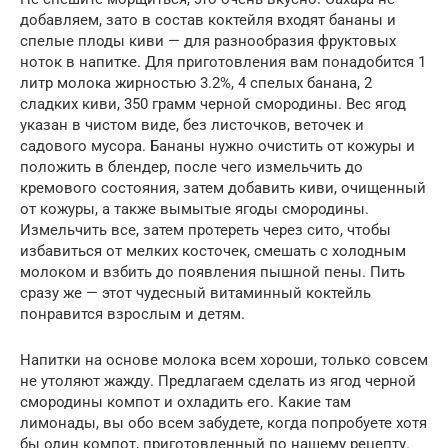
добавляем, зато в состав коктейля входят бананы и
спелые плоды киви — для разнообразия фруктовых
ноток в напитке. Для приготовления вам понадобится 1
литр молока жирностью 3.2%, 4 спелых банана, 2
сладких киви, 350 грамм черной смородины. Вес ягод
указан в чистом виде, без листочков, веточек и
садового мусора. Бананы нужно очистить от кожуры и
положить в блендер, после чего измельчить до
кремового состояния, затем добавить киви, очищенный
от кожуры, а также вымытые ягоды смородины.
Измельчить все, затем протереть через сито, чтобы
избавиться от мелких косточек, смешать с холодным
молоком и взбить до появления пышной пены. Пить
сразу же — этот чудесный витаминный коктейль
понравится взрослым и детям.
Напитки на основе молока всем хороши, только совсем
не утоляют жажду. Предлагаем сделать из ягод черной
смородины компот и охладить его. Какие там
лимонады, вы обо всем забудете, когда попробуете хотя
бы один компот, приготовленный по нашему рецепту.