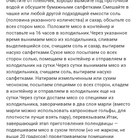
очистите от пленочек, хорошо вымойте под проточной
водой и обсушите бумажными салфетками.Смешайте в
чашке или любой другой подходящей емкости соль
(половина указанного количества) и сахар, обсыпьте со
всех сторон мясо. Положите мясо в контейнер и
поставьте на 16 часов в холодильник.Через указанное
время вынимаем мясо из холодильника, сливаем
выделившийся сок, счищаем соль и сахар, вытираем
насухо салфетками.Сухое мясо посыпаем со всех
сторон солью, помещаем в контейнер и отправляем в
холодильник на сутки.Через сутки вынимаем мясо из
холодильника, счищаем соль, вытираем насухо
салфетками. Натираем измельченным или сухим
чесноком, посыпаем специями со всех сторон, кладем
в контейнер и отправляем в холодильник еще на
сутки.Через сутки достаем мясо со специями из
холодильника, заворачиваем в два слоя марли (вместо
марли можно использовать капроновые гольфы, для
плотности лучше взять пару), перевязываем.Итак,
завершающий этап приготовления полендвицы —
подвешиваем мясо в сухом теплом (но не жарком, не
выше 20 градусов) проветриваемом помещении