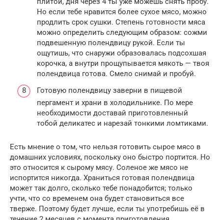
плитой, дня через 4 ты уже можешь снять пробу.
Но если тебе нравится более сухое мясо, можно
продлить срок сушки. Степень готовности мяса
можно определить следующим образом: сожми
подвешенную полендвицу рукой. Если ты
ощутишь, что снаружи образовалась подсохшая
корочка, а внутри прощупывается мякоть — твоя
полендвица готова. Смело снимай и пробуй.
Готовую полендвицу заверни в пищевой
пергамент и храни в холодильнике. По мере
необходимости доставай приготовленный
тобой деликатес и нарезай тонкими ломтиками.
Есть мнение о том, что нельзя готовить сырое мясо в
домашних условиях, поскольку оно быстро портится. Но
это относится к сырому мясу. Соленое же мясо не
испортится никогда. Храниться готовая полендвица
может так долго, сколько тебе понадобится; только
учти, что со временем она будет становиться все
тверже. Поэтому будет лучше, если ты употребишь её в
течение 2 месяцев с момента приготовления.