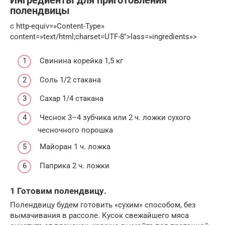
Ингредиенты для приготовления
полендвицы
c http-equiv=»Content-Type»
content=»text/html;charset=UTF-8″>lass=»ingredients»>
Свинина корейка 1,5 кг
Соль 1/2 стакана
Сахар 1/4 стакана
Чеснок 3–4 зубчика или 2 ч. ложки сухого
чесночного порошка
Майоран 1 ч. ложка
Паприка 2 ч. ложки
1 Готовим полендвицу.
Полендвицу будем готовить «сухим» способом, без
вымачивания в рассоле. Кусок свежайшего мяса