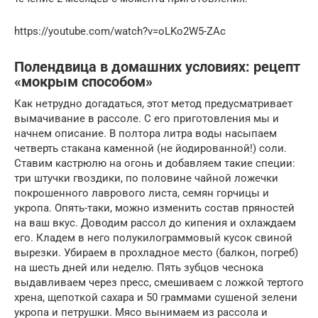
https://youtube.com/watch?v=oLKo2W5-ZAc
Полендвица в домашних условиях: рецепт
«мокрым способом»
Как нетрудно догадаться, этот метод предусматривает
вымачивание в рассоле. С его приготовления мы и
начнем описание. В полтора литра воды насыпаем
четверть стакана каменной (не йодированной!) соли.
Ставим кастрюлю на огонь и добавляем такие специи:
три штучки гвоздики, по половине чайной ложечки
покрошенного лаврового листа, семян горчицы и
укропа. Опять-таки, можно изменить состав пряностей
на ваш вкус. Доводим рассол до кипения и охлаждаем
его. Кладем в него полукилограммовый кусок свиной
вырезки. Убираем в прохладное место (балкон, погреб)
на шесть дней или неделю. Пять зубцов чеснока
выдавливаем через пресс, смешиваем с ложкой тертого
хрена, щепоткой сахара и 50 граммами сушеной зелени
укропа и петрушки. Мясо вынимаем из рассола и