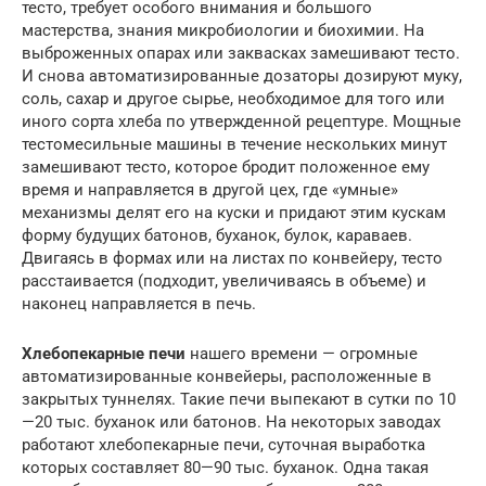
тесто, требует особого внимания и большого
мастерства, знания микробиологии и биохимии. На
выброженных опарах или заквасках замешивают тесто.
И снова автоматизированные дозаторы дозируют муку,
соль, сахар и другое сырье, необходимое для того или
иного сорта хлеба по утвержденной рецептуре. Мощные
тестомесильные машины в течение нескольких минут
замешивают тесто, которое бродит положенное ему
время и направляется в другой цех, где «умные»
механизмы делят его на куски и придают этим кускам
форму будущих батонов, буханок, булок, караваев.
Двигаясь в формах или на листах по конвейеру, тесто
расстаивается (подходит, увеличиваясь в объеме) и
наконец направляется в печь.
Хлебопекарные печи
нашего времени — огромные
автоматизированные конвейеры, расположенные в
закрытых туннелях. Такие печи выпекают в сутки по 10
—20 тыс. буханок или батонов. На некоторых заводах
работают хлебопекарные печи, суточная выработка
которых составляет 80—90 тыс. буханок. Одна такая