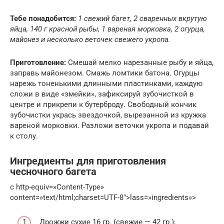
Тебе понадобится:
1 свежий багет, 2 сваренных вкрутую
яйца, 140 г красной рыбы, 1 вареная морковка, 2 огурца,
майонез и несколько веточек свежего укропа.
Приготовление:
Смешай мелко нарезанные рыбу и яйца,
заправь майонезом. Смажь ломтики батона. Огурцы
нарежь тоненькими длинными пластинками, каждую
сложи в виде «змейки», зафиксируй зубочисткой в
центре и прикрепи к бутерброду. Свободный кончик
зубочистки укрась звездочкой, вырезанной из кружка
вареной морковки. Разложи веточки укропа и подавай
к столу.
Ингредиенты для приготовления
чесночного багета
c http-equiv=»Content-Type»
content=»text/html;charset=UTF-8″>lass=»ingredients»>
Дрожжи сухие 16 гр. (свежие — 42 гр.);