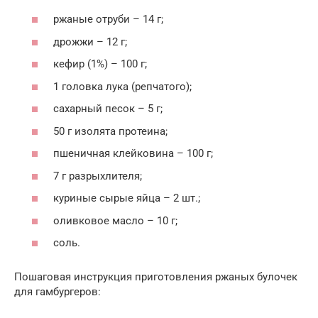
ржаные отруби – 14 г;
дрожжи – 12 г;
кефир (1%) – 100 г;
1 головка лука (репчатого);
сахарный песок – 5 г;
50 г изолята протеина;
пшеничная клейковина – 100 г;
7 г разрыхлителя;
куриные сырые яйца – 2 шт.;
оливковое масло – 10 г;
соль.
Пошаговая инструкция приготовления ржаных булочек
для гамбургеров: