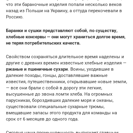
что эти бараночные изделия попали несколько веков
назад из Польши на Украину, а оттуда перекочевали в
Россию.
Баранки и сушки представляют собой, по существу,
хлебные консервы — они могут храниться долгое время,
не теряя потребительских качеств.
Свойством сохраняться длительное время наделены и
другие с древних времен известные хлебные изделия —
ржаные и пшеничные сухари
. Воины, уходившие в
далекие походы, гонцы, доставлявшие важные
известия, путешественники, открывавшие новые земли,
— все они брали с собой в дорогу эти легкие,
высушенные до звона ломти хлеба. На огромных
парусниках, бороздивших далекие моря и океаны,
существовали специальные сухарные трюмы,
вмещавшие запасы этого продукта для команды на
срок от 6 месяцев до одного года.
Сегодня наша промышленность выпускает главным