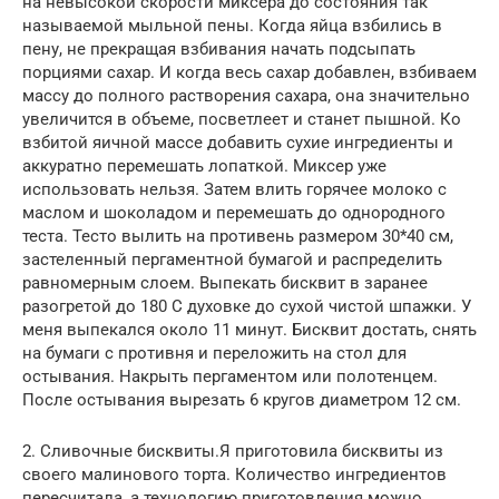
на невысокой скорости миксера до состояния так
называемой мыльной пены. Когда яйца взбились в
пену, не прекращая взбивания начать подсыпать
порциями сахар. И когда весь сахар добавлен, взбиваем
массу до полного растворения сахара, она значительно
увеличится в объеме, посветлеет и станет пышной. Ко
взбитой яичной массе добавить сухие ингредиенты и
аккуратно перемешать лопаткой. Миксер уже
использовать нельзя. Затем влить горячее молоко с
маслом и шоколадом и перемешать до однородного
теста. Тесто вылить на противень размером 30*40 см,
застеленный пергаментной бумагой и распределить
равномерным слоем. Выпекать бисквит в заранее
разогретой до 180 С духовке до сухой чистой шпажки. У
меня выпекался около 11 минут. Бисквит достать, снять
на бумаги с противня и переложить на стол для
остывания. Накрыть пергаментом или полотенцем.
После остывания вырезать 6 кругов диаметром 12 см.
2. Сливочные бисквиты.Я приготовила бисквиты из
своего малинового торта. Количество ингредиентов
пересчитала, а технологию приготовления можно