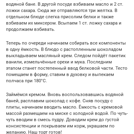
водяной бане. В другой посуде взбиваем масло и 2 ст.
ложки сахара. Сюда же отправляются три желтка. В
отдельном блюде слегка присолим белки и также
взбиваем их миксером. Всыпаем 1 ст. ложку сахара и
продолжаем взбивать.
Теперь по очереди начинаем собирать все компоненты
в одну ёмкость. В блюдо с растопленным шоколадом
выкладываем масляный крем. Следом пойдёт пакетик
ванили, измельчённые орехи и мука. Последним
этапом станет постепенный ввод белковой части. Тесто
помещаем в форму, ставим в духовку и выпекаем
полчаса при 180°С.
Займёмся кремом. Вновь воспользовавшись водяной
баней, расплавим шоколад с кофе. Сняв посуду с
плиты, начинаем вводить масло. Ёмкость с кремовой
массой размещаем на миске с холодной водой. По чуть-
чуть вводим в смесь пудру. Доводим крем до густой
консистенции и покрываем им корж, украшаем по
желанию. Наш торт готов!