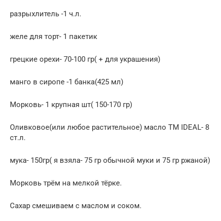
разрыхлитель -1 ч.л.
желе для торт- 1 пакетик
грецкие орехи- 70-100 гр( + для украшения)
манго в сиропе -1 банка(425 мл)
Морковь- 1 крупная шт( 150-170 гр)
Оливковое(или любое растительное) масло ТМ IDEAL- 8
ст.л.
мука- 150гр( я взяла- 75 гр обычной муки и 75 гр ржаной)
Морковь трём на мелкой тёрке.
Сахар смешиваем с маслом и соком.