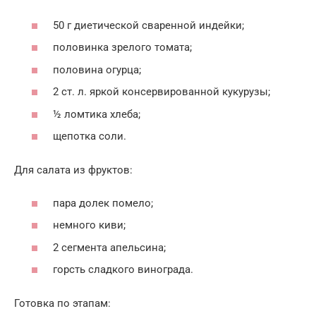
50 г диетической сваренной индейки;
половинка зрелого томата;
половина огурца;
2 ст. л. яркой консервированной кукурузы;
½ ломтика хлеба;
щепотка соли.
Для салата из фруктов:
пара долек помело;
немного киви;
2 сегмента апельсина;
горсть сладкого винограда.
Готовка по этапам: