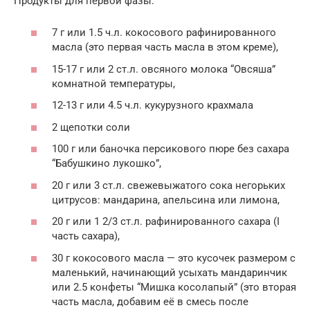
Продукты для первой фазы:
7 г или 1.5 ч.л. кокосового рафинированного
масла (это первая часть масла в этом креме),
15-17 г или 2 ст.л. овсяного молока “Овсяша”
комнатной температуры,
12-13 г или 4.5 ч.л. кукурузного крахмала
2 щепотки соли
100 г или баночка персикового пюре без сахара
“Бабушкино лукошко”,
20 г или 3 ст.л. свежевыжатого сока негорьких
цитрусов: мандарина, апельсина или лимона,
20 г или 1 2/3 ст.л. рафинированного сахара (I
часть сахара),
30 г кокосового масла — это кусочек размером с
маленький, начинающий усыхать мандаринчик
или 2.5 конфеты “Мишка косолапый” (это вторая
часть масла, добавим её в смесь после