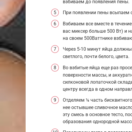
взбиваем до появления пены.
При появлении пены всыпаем 
Взбиваем все вместе в течение
вас миксер больше 500 Вт) и н
на своем 500Ваттнике взбиваю
Через 5-10 минут яйца должн
светлого, почти белого, цвета.
Во взбитые яйца еще раз прос
поверхности массы, и аккура
силконовой лопаточкой склад
центру всегда в одном направ
Отделяем ¼ часть бисквитного 
нее остывшее сливочное масл
эту смесь в основное тесто, п
образования однородной масс