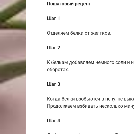
Пошаговый рецепт
Шаг 1
Отделяем белки от желтков.
Шаг 2
К белкам добавляем немного соли и 
оборотах.
Шаг 3
Когда белки взобьются в пену, не вы
Продолжаем взбивать несколько мину
Шаг 4