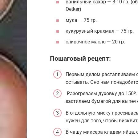
ванильный сахар — 8-10 гр. (о
Oetker)
мука — 75 гр.
кукурузный крахмал — 75 гр.
сливочное масло — 20 гр.
Пошаговый рецепт:
Первым делом растапливаем с
остывать. Оно нам понадобитс
Разогреваем духовку до 150º
застилаем бумагой для выпеч
В отдельную миску просеивае
нужен для того, чтобы бисквит
В чашу миксера кладем яйца, 