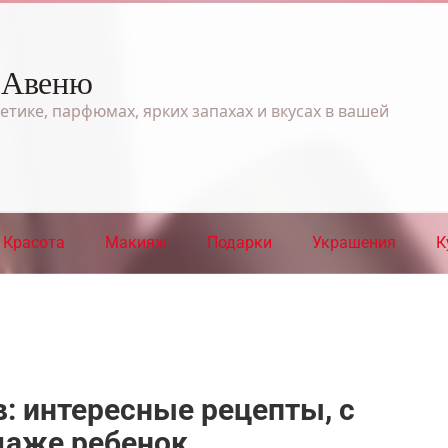
 Авеню
етике, парфюмах, ярких запахах и вкусах в вашей
Красота
Макияж
Подарки
Украшения
К
: интересные рецепты, с
даже ребенок