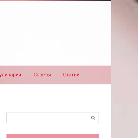
улинария
Советы
Статьи
Поиск: