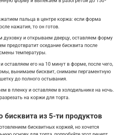
енную форму и выпекаем в разогретой до 150º
жатием пальца в центре коржа: если форма
сле нажатия, то он готов.
м духовку и открываем дверцу, оставляем форму
ием предотвратит оседание бисквита после
 смены температуры.
 оставляем его на 10 минут в форме, после чего,
рмы, вынимаем бисквит, снимаем пергаментную
шетку до полного остывания.
м в пленку и оставляем в холодильнике на ночь.
разрезать на коржи для торта.
 бисквита из 5-ти продуктов
готовлением бисквитных коржей, но хочется
ную основу для торта, попробуйте этот рецепт.