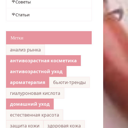
Советы
Статьи
Метки
анализ рынка
антивозрастная косметика
антивозрастной уход
ароматерапия
бьюти-тренды
гиалуроновая кислота
домашний уход
естественная красота
защита кожи
здоровая кожа