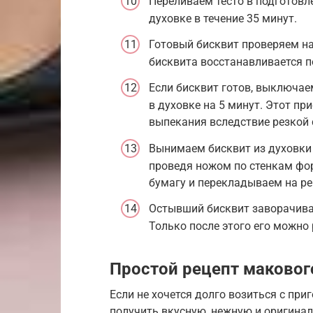
Переливаем тесто в подготовл
духовке в течение 35 минут.
Готовый бисквит проверяем на
бисквита восстанавливается по
Если бисквит готов, выключае
в духовке на 5 минут. Этот пр
выпекания вследствие резкой
Вынимаем бисквит из духовки и
проведя ножом по стенкам фо
бумагу и перекладываем на ре
Остывший бисквит заворачивае
Только после этого его можно 
Простой рецепт макового
Если не хочется долго возиться с при
получить вкусную, нежную и оригиналь