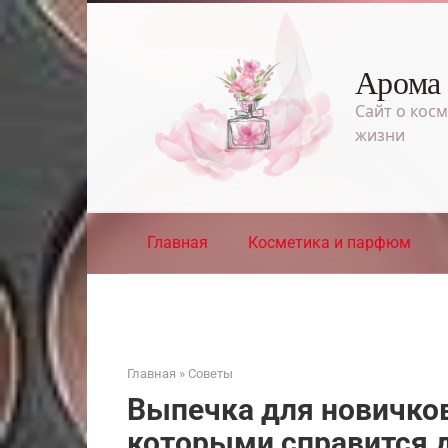
Перейти
к
контенту
Арома
Сайт о косм
жизни
Главная
Косметика и парфюм
Главная
»
Советы
Выпечка для новичков
которыми справится 