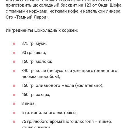
приготовить шоколадный бисквит на 123 от Энди Шефа
с темными коржами, нотками кофе и капелькой ликера.
Это «Темный Ларри».
Ингредиенты шоколадных коржей:
375 гр. муки;
90 гр. какао;
150 гр. молока;
340 гр. кофе (не сухого, а уже приготовленного
любым способом);
150 гр. оливкового масла (желательно);
450 гр. сахара;
3 яйца;
5 гр. ванильного экстракта;
75 гр. любого ароматного алкоголя – ликер,
коньяк, виски