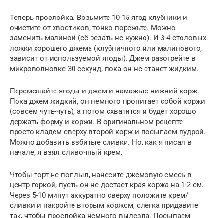
Теперь прослойка. Возьмите 10-15 ягод клубники и
очистите от хвостиков, тонко порежьте. Можно
заменить малиной (её резать не нужно). И 3-4 столовых
ложки хорошего джема (клубничного или малинового,
зависит от используемой ягоды). Джем разогрейте в
микроволновке 30 секунд, пока он не станет жидким.
Перемешайте ягоды и джем и намажьте нижний корж.
Пока джем жидкий, он немного пропитает собой коржи
(совсем чуть-чуть), а потом схватится и будет хорошо
держать форму и коржи. В оригинальном рецепте
просто кладем сверху второй корж и посыпаем пудрой.
Можно добавить взбитые сливки. Но, как я писал в
начале, я взял сливочный крем.
Чтобы торт не поплыл, нанесите джемовую смесь в
центр горкой, пусть он не достает края коржа на 1-2 см.
Через 5-10 минут аккуратно сверху положите крем/
сливки и накройте вторым коржом, слегка придавите
так, чтобы прослойка немного вылезла. Посыпаем